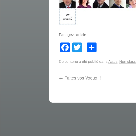
Partagez l'article :
Facebook
Twitter
Partager
Ce contenu a été publié dans
Actus
,
Non class
←
Faites vos Voeux !!