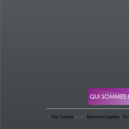
©
Citiz Conseil
2012 |
Mentions Légales
|
Con