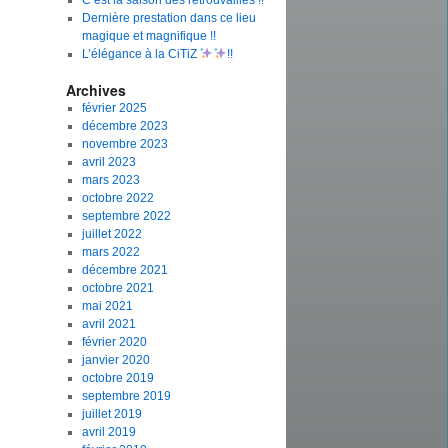
C’est la saison des retrouvailles !!
Dernière prestation dans ce lieu
magique et magnifique !!
L’élégance à la CiTiZ
!!
Archives
février 2025
décembre 2023
novembre 2023
avril 2023
mars 2023
octobre 2022
septembre 2022
juillet 2022
mars 2022
décembre 2021
octobre 2021
mai 2021
avril 2021
février 2020
janvier 2020
octobre 2019
septembre 2019
juillet 2019
avril 2019