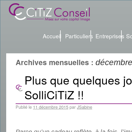
Accueil
Particuliers
Entreprises
So
Archives mensuelles :
décembre
Plus que quelques 
SolliCiTiZ !!
Publié le
11 décembre 2015
par
JSabine
Parce qu’un cadeau reflète, à la fois, l’im