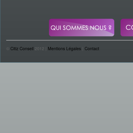
©
Citiz Conseil
2012 |
Mentions Légales
|
Contact