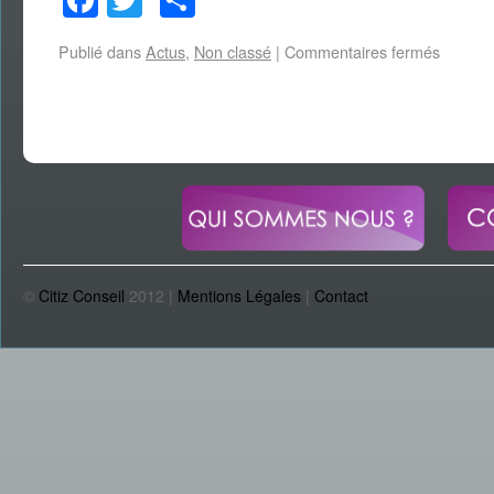
Facebook
Twitter
Partager
Publié dans
Actus
,
Non classé
|
Commentaires fermés
©
Citiz Conseil
2012 |
Mentions Légales
|
Contact