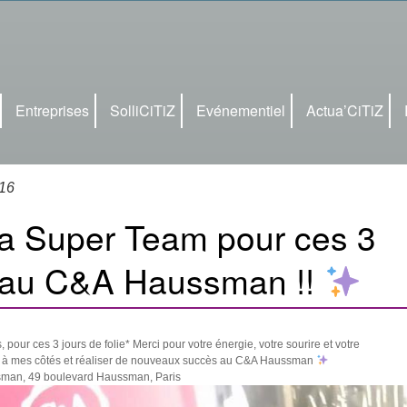
Entreprises
SolliCiTiZ
Evénementiel
Actua’CiTiZ
16
a Super Team pour ces 3
ie au C&A Haussman !!
pour ces 3 jours de folie*
Merci pour votre énergie, votre sourire et votre
oir à mes côtés et réaliser de nouveaux succès au C&A Haussman
sman, 49 boulevard Haussman, Paris