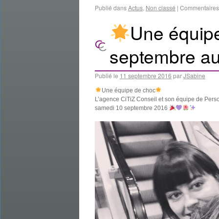
Publié dans
Actus
,
Non classé
|
Commentaires
Une équip
septembre a
Publié le
11 septembre 2016
par
JSabine
Une équipe de choc
L’agence CiTiZ Conseil et son équipe de Pers
samedi 10 septembre 2016