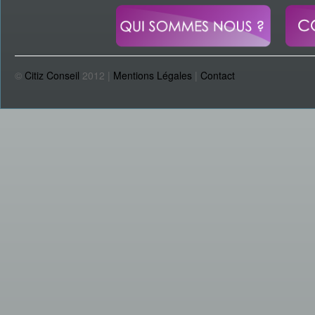
©
Citiz Conseil
2012 |
Mentions Légales
|
Contact