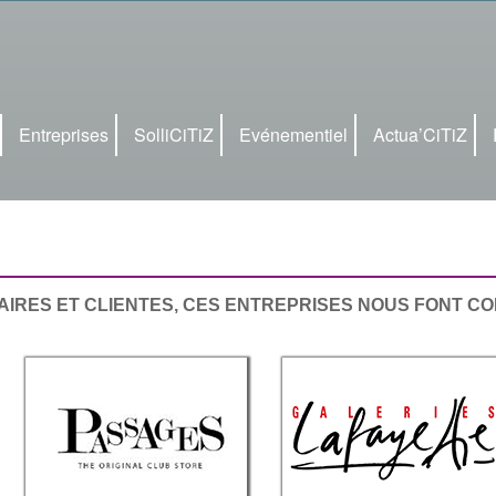
Entreprises
SolliCiTiZ
Evénementiel
Actua’CiTiZ
IRES ET CLIENTES, CES ENTREPRISES NOUS FONT C