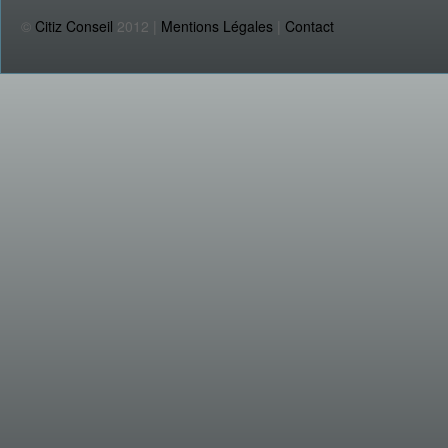
©
Citiz Conseil
2012 |
Mentions Légales
|
Contact